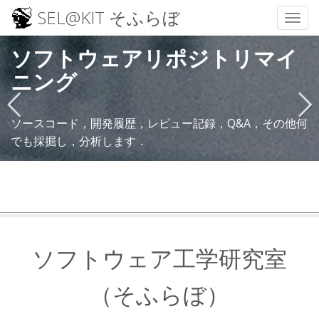
SEL@KIT そふらぼ
Toggl
Skip
ソフトウェアリポジトリマイ
ソフトウェアバグ予測
ソフトウェア開発可視化
あくあたん
to
content
ニング
データマイニング技術により，ソフトウェア中の不具合を
見えにくいソフトウェア開発を可視化する技術を研究して
水槽を監視するロボットとBlueSkyのbot
検出する手法を研究しています．
います．
ソースコード，開発履歴，レビュー記録，Q&A，その他何
Previous
Next
そふらぼには自作IoTデバイスで制御される水槽がありま
ソフトウェアのバグに詳しくなれますよ！
でも採掘し，分析します．
す．
ソフトウェア工学研究室
（そふらぼ）