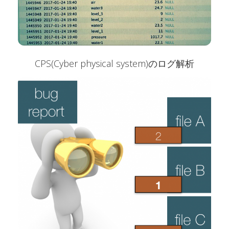
CPS(Cyber physical system)のログ解析