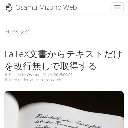
Osamu Mizuno Web
Toggl
Skip
to
content
latex
タグ
LaTeX文書からテキストだけ
を改行無しで取得する
Posted by
Osamu
On
2015/09/07
Filed under
lab
,
misc
,
research