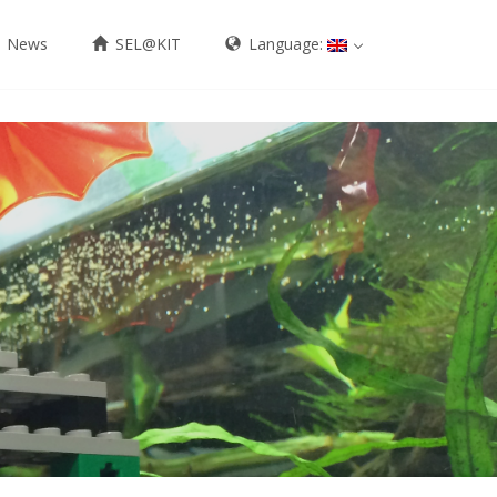
News
SEL@KIT
Language: