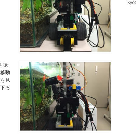
Kyot
を振
平移動
面を見
見下ろ