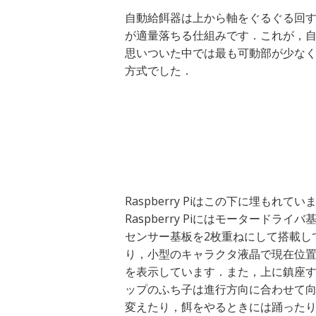
自動給餌器は上から軸をぐるぐる回
が適量落ちる仕組みです．これが，
思いついた中では最も可動部が少な
方式でした．
Raspberry Piはこの下に埋もれてい
Raspberry Piにはモータードライバ
センサー基板を2枚重ねにして搭載し
り，小型のキャラクタ液晶で現在位
を表示しています．また，上に鎮座
ップのふち子は進行方向に合わせて
変えたり，餌をやるときには踊った