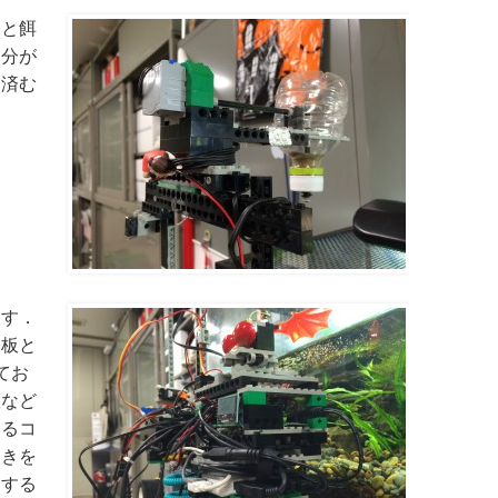
すと餌
自分が
く済む
ます．
基板と
てお
置など
するコ
向きを
りする