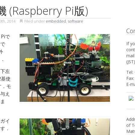
aspberry Pi版)
9th, 2014
Filed under
embedded
,
software
Co
Piで
器で
If y
cont
外
mail
す．
(JST
上下左
Tel:
2基使
Fax:
E-ma
す．モ
か与え
きま
Addr
，ガイ
of T
ます．
Mats