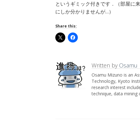
というギミック付きです．（部屋に
にしか分かりませんが…）
Share this:
Written by
Osamu
Osamu Mizuno is an Ass
Technology, Kyoto Insti
research interest inclu
technique, data mining 