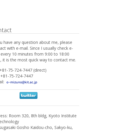
ntact
ou have any question about me, please
act with e-mail. Since I usually check e-
 every 10 minutes from 9:00 to 18:00
), it is the most quick way to contact me.
 +81-75-724-7447 (direct)
 +81-75-724-7447
il:
ess: Room 320, 8th bldg, Kyoto Institute
echnology
ugasaki Gosho Kaidou-cho, Sakyo-ku,