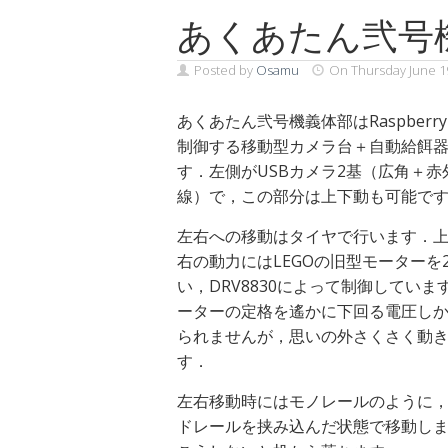
あくあたん弐号機 (R
Posted by
Osamu
On
Thursday June 1
あくあたん弐号機義体部はRaspberry 
制御する移動型カメラ台＋自動給餌
す．左側がUSBカメラ2基（広角＋赤
線）で，この部分は上下動も可能で
左右への移動はタイヤで行います．
右の動力にはLEGOの旧型モーターを
い，DRV8830によって制御していま
ーターの定格を遙かに下回る電圧し
られませんが，思いの外さくさく動
す．
左右移動時にはモノレールのように
ドレールを挟み込んだ状態で移動し