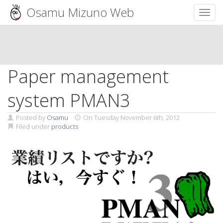
Osamu Mizuno Web
Toggl
Skip
to
content
Paper management
system PMAN3
Posted by
Osamu
On
Tuesday November 6th, 2012
Filed under
products