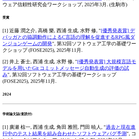
ウェア信頼性研究会ワークショップ
,
2025年3月
.
(生駒市)
受賞
[
1
]
近藤 潤之介, 高橋 樂, 西浦 生成, 水野 修
, "
[優秀発表賞] デ
バッガとの協調動作によるC言語の理解を促進するRPG風ダ
ンジョンゲームの開発
",
第32回ソフトウェア工学の基礎ワー
クショップ (FOSE2025)
,
2025年11月
.
[
2
]
井上 蒼士, 西浦 生成, 水野 修
, "
[優秀発表賞] 大規模言語モ
デルを用いたGit コミットメッセージ自動生成の評価の試
み
",
第32回ソフトウェア工学の基礎ワークショップ
(FOSE2025)
,
2025年11月
.
2024
学術論文誌(査読付)
[
1
]
廣瀬 椋一, 西浦 生成, 角田 雅照, 門田 暁人
, "
過去と現在進
行中のテスト結果を組み合わせたソフトウェアバグ予測
",
コ