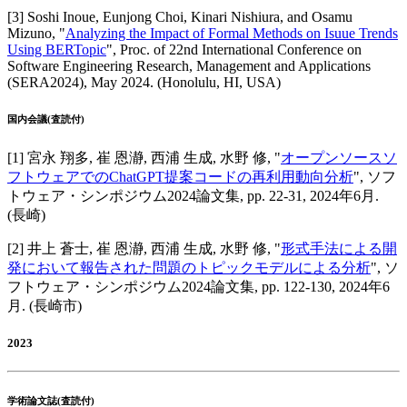
[
3
]
Soshi Inoue, Eunjong Choi, Kinari Nishiura, and Osamu
Mizuno
, "
Analyzing the Impact of Formal Methods on Isuue Trends
Using BERTopic
",
Proc. of 22nd International Conference on
Software Engineering Research, Management and Applications
(SERA2024)
,
May 2024
.
(Honolulu, HI, USA)
国内会議(査読付)
[
1
]
宮永 翔多, 崔 恩瀞, 西浦 生成, 水野 修
, "
オープンソースソ
フトウェアでのChatGPT提案コードの再利用動向分析
",
ソフ
トウェア・シンポジウム2024論文集
,
pp. 22-31,
2024年6月
.
(長崎)
[
2
]
井上 蒼士, 崔 恩瀞, 西浦 生成, 水野 修
, "
形式手法による開
発において報告された問題のトピックモデルによる分析
",
ソ
フトウェア・シンポジウム2024論文集
,
pp. 122-130,
2024年6
月
.
(長崎市)
2023
学術論文誌(査読付)