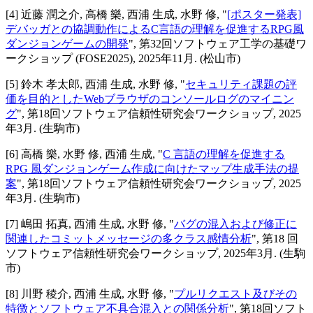
[
4
]
近藤 潤之介, 高橋 樂, 西浦 生成, 水野 修
, "
[ポスター発表]
デバッガとの協調動作によるC言語の理解を促進するRPG風
ダンジョンゲームの開発
",
第32回ソフトウェア工学の基礎ワ
ークショップ (FOSE2025)
,
2025年11月
.
(松山市)
[
5
]
鈴木 孝太郎, 西浦 生成, 水野 修
, "
セキュリティ課題の評
価を目的としたWebブラウザのコンソールログのマイニン
グ
",
第18回ソフトウェア信頼性研究会ワークショップ
,
2025
年3月
.
(生駒市)
[
6
]
高橋 樂, 水野 修, 西浦 生成
, "
C 言語の理解を促進する
RPG 風ダンジョンゲーム作成に向けたマップ生成手法の提
案
",
第18回ソフトウェア信頼性研究会ワークショップ
,
2025
年3月
.
(生駒市)
[
7
]
嶋田 拓真, 西浦 生成, 水野 修
, "
バグの混入および修正に
関連したコミットメッセージの多クラス感情分析
",
第18 回
ソフトウェア信頼性研究会ワークショップ
,
2025年3月
.
(生駒
市)
[
8
]
川野 稜介, 西浦 生成, 水野 修
, "
プルリクエスト及びその
特徴とソフトウェア不具合混入との関係分析
",
第18回ソフト