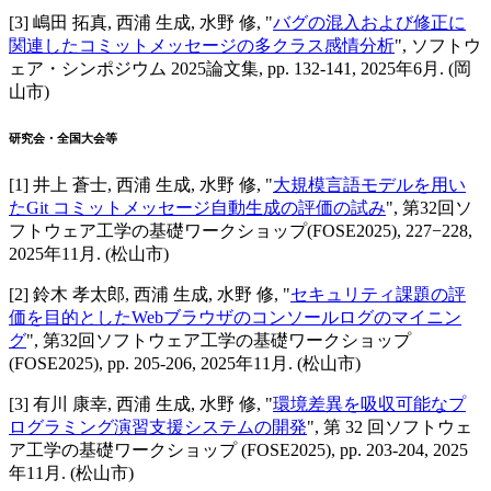
[
3
]
嶋田 拓真, 西浦 生成, 水野 修
, "
バグの混入および修正に
関連したコミットメッセージの多クラス感情分析
",
ソフトウ
ェア・シンポジウム 2025論文集
,
pp. 132-141,
2025年6月
.
(岡
山市)
研究会・全国大会等
[
1
]
井上 蒼士, 西浦 生成, 水野 修
, "
大規模言語モデルを用い
たGit コミットメッセージ自動生成の評価の試み
",
第32回ソ
フトウェア工学の基礎ワークショップ(FOSE2025)
,
227−228,
2025年11月
.
(松山市)
[
2
]
鈴木 孝太郎, 西浦 生成, 水野 修
, "
セキュリティ課題の評
価を目的としたWebブラウザのコンソールログのマイニン
グ
",
第32回ソフトウェア工学の基礎ワークショップ
(FOSE2025)
,
pp. 205-206,
2025年11月
.
(松山市)
[
3
]
有川 康幸, 西浦 生成, 水野 修
, "
環境差異を吸収可能なプ
ログラミング演習支援システムの開発
",
第 32 回ソフトウェ
ア工学の基礎ワークショップ (FOSE2025)
,
pp. 203-204,
2025
年11月
.
(松山市)