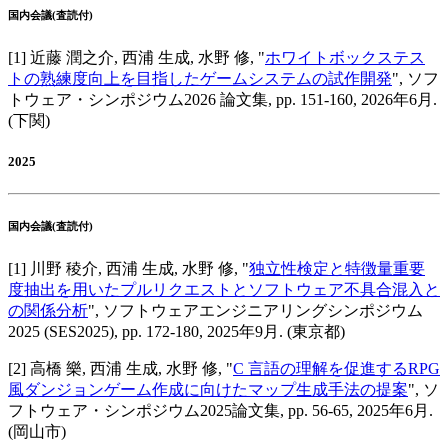
国内会議(査読付)
[
1
]
近藤 潤之介, 西浦 生成, 水野 修
, "
ホワイトボックステス
トの熟練度向上を目指したゲームシステムの試作開発
",
ソフ
トウェア・シンポジウム2026 論文集
,
pp. 151-160,
2026年6月
.
(下関)
2025
国内会議(査読付)
[
1
]
川野 稜介, 西浦 生成, 水野 修
, "
独立性検定と特徴量重要
度抽出を用いたプルリクエストとソフトウェア不具合混入と
の関係分析
",
ソフトウェアエンジニアリングシンポジウム
2025 (SES2025)
,
pp. 172-180,
2025年9月
.
(東京都)
[
2
]
高橋 樂, 西浦 生成, 水野 修
, "
C 言語の理解を促進するRPG
風ダンジョンゲーム作成に向けたマップ生成手法の提案
",
ソ
フトウェア・シンポジウム2025論文集
,
pp. 56-65,
2025年6月
.
(岡山市)