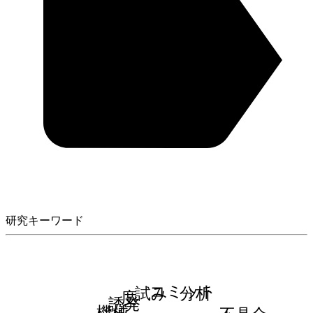
研究キーワード
コミット
試み
分析
度
誘発
機械