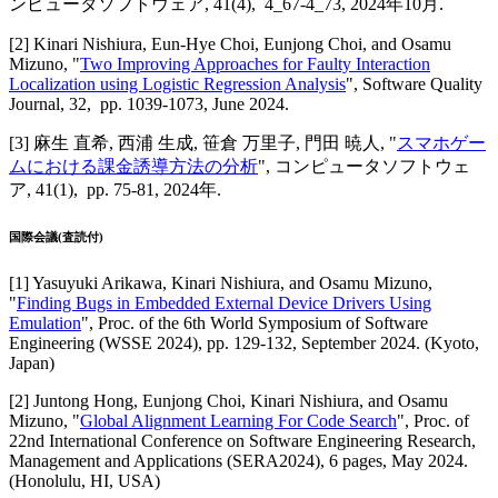
ンピュータソフトウェア
,
41(4),
4_67-4_73,
2024年10月
.
[
2
]
Kinari Nishiura, Eun-Hye Choi, Eunjong Choi, and Osamu
Mizuno
, "
Two Improving Approaches for Faulty Interaction
Localization using Logistic Regression Analysis
",
Software Quality
Journal
,
32,
pp. 1039-1073,
June 2024
.
[
3
]
麻生 直希, 西浦 生成, 笹倉 万里子, 門田 暁人
, "
スマホゲー
ムにおける課金誘導方法の分析
",
コンピュータソフトウェ
ア
,
41(1),
pp. 75-81,
2024年
.
国際会議(査読付)
[
1
]
Yasuyuki Arikawa, Kinari Nishiura, and Osamu Mizuno
,
"
Finding Bugs in Embedded External Device Drivers Using
Emulation
",
Proc. of the 6th World Symposium of Software
Engineering (WSSE 2024)
,
pp. 129-132,
September 2024
.
(Kyoto,
Japan)
[
2
]
Juntong Hong, Eunjong Choi, Kinari Nishiura, and Osamu
Mizuno
, "
Global Alignment Learning For Code Search
",
Proc. of
22nd International Conference on Software Engineering Research,
Management and Applications (SERA2024)
,
6 pages,
May 2024
.
(Honolulu, HI, USA)