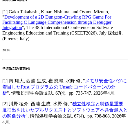
[
1
]
Gaku Takahashi, Kinari Nishiura, and Osamu Mizuno
,
"
Development of a 2D Dungeon-Crawling RPG Game For
Facilitating C Language Comprehension through Debugger
Integration
",
The 38th International Conference on Software
Engineering Education and Training (CSEET2026)
,
July 採録済
.
(Firenze, Italy)
2026
学術論文誌(査読付)
[
1
]
南 翔大, 西浦 生成, 崔 恩瀞, 水野 修
, "
メモリ安全性バグに
着目したRust プログラムの Unsafe コードパターンの分
析
",
情報処理学会論文誌
,
67(4),
pp. 735-747,
2026年4月
.
[
2
]
川野 稜介, 西浦 生成, 水野 修
, "
独立性検定と特徴量重要
度抽出を用いたプルリクエストとソフトウェア不具合混入と
の関係分析
",
情報処理学会論文誌
,
67(4),
pp. 798-808,
2026年
4月
.