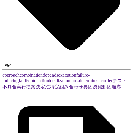
Tags
approach
combination
depends
execution
failure-
inducing
faulty
interaction
localization
non-deterministic
order
テスト
不具合
実行
提案
決定
法
特定
組み合わせ
要因
誘発
起因
順序