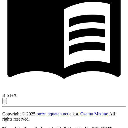
BibTeX
Copyright © 2025
omzn.aquatan.net
a.k.a.
Osamu Mizuno
All
rights reserved.