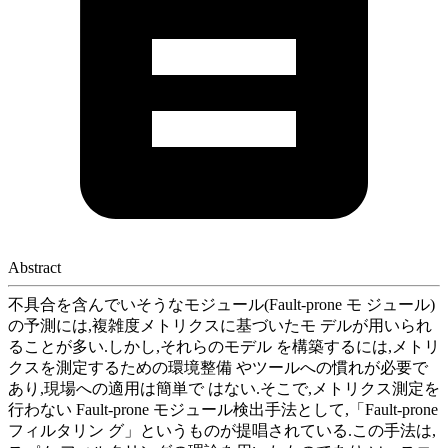
Abstract
不具合を含んでいそうなモジュール(Fault-prone モ ジュール)
の予測には,複雑度メトリクスに基づいたモ デルが用いられ
ることが多い.しかし,それらのモデル を構築するには,メトリ
クスを測定するための環境整備 やツールへの慣れが必要で
あり,現場への適用は簡単で はない.そこで,メトリクス測定を
行わない Fault-prone モジュール検出手法として,「Fault-prone
フィルタリン グ」というものが提唱されている.この手法は,