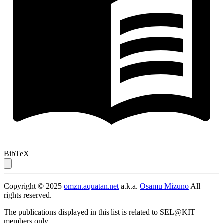
BibTeX
Copyright © 2025
omzn.aquatan.net
a.k.a.
Osamu Mizuno
All
rights reserved.
The publications displayed in this list is related to SEL@KIT
members only.