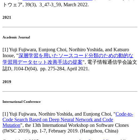
トウェア
,
39(3),
3_47-3_59,
March 2022
.
2021
Academic Journal
[
1
]
Yuji Fujiwara, Eunjong Choi, Norihiro Yoshida, and Katsuro
Inoue
, "
深層学習を用いたソースコード分類のための動的な
学習用データセット改善手法の提案
",
電子情報通信学会論文
誌D
,
J104-D(04),
pp. 275-284,
April 2021
.
2019
International Conference
[
1
]
Yuji Fujiwara, Norihiro Yoshida, and Eunjong Choi
, "
Code-to-
Code Search Based on Deep Neural Network and Code
Mutation
",
the 13th International Workshop on Software Clones
(IWSC 2019)
,
pp. 1-7,
February 2019
.
(Hangzhou, China)