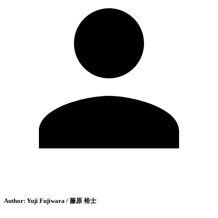
Author:
Yuji Fujiwara / 藤原 裕士