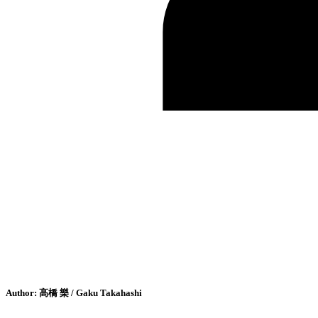
Author:
高橋 樂 / Gaku Takahashi